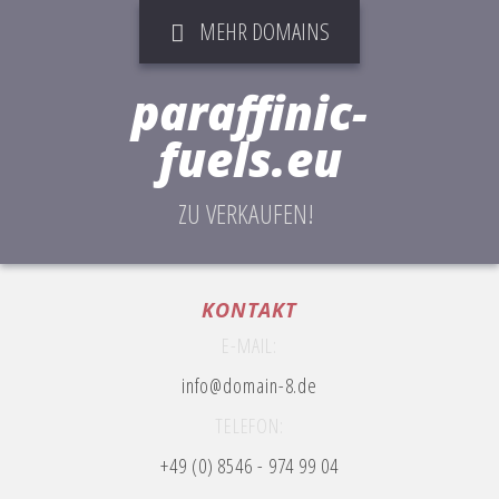
MEHR DOMAINS
paraffinic-fuels.eu
ZU VERKAUFEN!
KONTAKT
E-MAIL:
info@domain-8.de
TELEFON:
+49 (0) 8546 - 974 99 04
© Petra Maier | TM-8 Mediendesign |
IMPRESSUM | DATENSCHUTZERKLÄRUNG